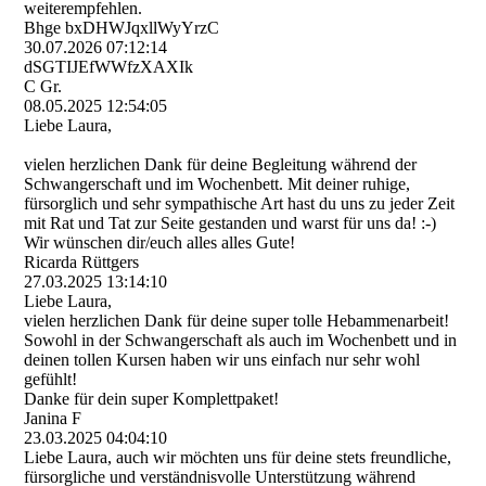
weiterempfehlen.
Bhge bxDHWJqxllWyYrzC
30.07.2026
07:12:14
dSGTIJEfWWfzXAXIk
C Gr.
08.05.2025
12:54:05
Liebe Laura,
vielen herzlichen Dank für deine Begleitung während der
Schwangerschaft und im Wochenbett. Mit deiner ruhige,
fürsorglich und sehr sympathische Art hast du uns zu jeder Zeit
mit Rat und Tat zur Seite gestanden und warst für uns da! :-)
Wir wünschen dir/euch alles alles Gute!
Ricarda Rüttgers
27.03.2025
13:14:10
Liebe Laura,
vielen herzlichen Dank für deine super tolle Hebammenarbeit!
Sowohl in der Schwangerschaft als auch im Wochenbett und in
deinen tollen Kursen haben wir uns einfach nur sehr wohl
gefühlt!
Danke für dein super Komplettpaket!
Janina F
23.03.2025
04:04:10
Liebe Laura, auch wir möchten uns für deine stets freundliche,
fürsorgliche und verständnisvolle Unterstützung während