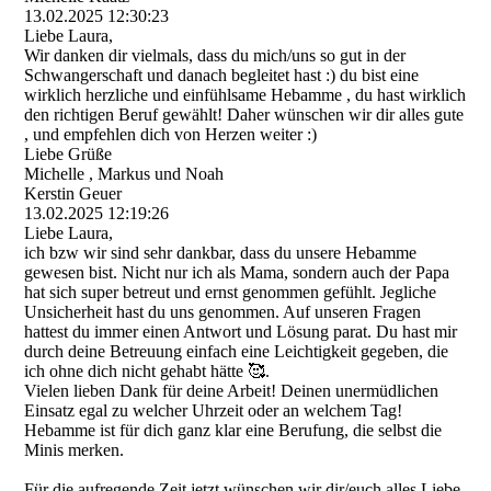
13.02.2025
12:30:23
Liebe Laura,
Wir danken dir vielmals, dass du mich/uns so gut in der
Schwangerschaft und danach begleitet hast :) du bist eine
wirklich herzliche und einfühlsame Hebamme , du hast wirklich
den richtigen Beruf gewählt! Daher wünschen wir dir alles gute
, und empfehlen dich von Herzen weiter :)
Liebe Grüße
Michelle , Markus und Noah
Kerstin Geuer
13.02.2025
12:19:26
Liebe Laura,
ich bzw wir sind sehr dankbar, dass du unsere Hebamme
gewesen bist. Nicht nur ich als Mama, sondern auch der Papa
hat sich super betreut und ernst genommen gefühlt. Jegliche
Unsicherheit hast du uns genommen. Auf unseren Fragen
hattest du immer einen Antwort und Lösung parat. Du hast mir
durch deine Betreuung einfach eine Leichtigkeit gegeben, die
ich ohne dich nicht gehabt hätte 🥰.
Vielen lieben Dank für deine Arbeit! Deinen unermüdlichen
Einsatz egal zu welcher Uhrzeit oder an welchem Tag!
Hebamme ist für dich ganz klar eine Berufung, die selbst die
Minis merken.
Für die aufregende Zeit jetzt wünschen wir dir/euch alles Liebe