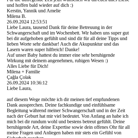
und hoffen bald wieder auf dich :)
Kerstin, Yannik und Amelie
Milena B.
26.09.2024
12:53:51
Liebe Laura, tausend Dank für deine Betreuung in der
Schwangerschaft und im Wochenbett. Wir haben uns super gut
bei dir aufgehoben gefühlt und sind dir für all deine Tipps und
lieben Worte sehr dankbar! Auch die Akupunktur und das
Lasern waren super hilfreich! Danke!
Auf unser Baby hattest du immer eine sehr beruhigende
Wirkung mit deinem angenehmen, ruhigen Wesen :)
Alles Liebe für Dich!
Milena + Familie
Çağla Çolak
26.09.2024
10:36:12
Liebe Laura,
auf diesem Wege möchte ich dir meinen tief empfundenen
Dank aussprechen. Deine fachkundige und einfühlsame
Begleitung während meiner Schwangerschaft und in der Zeit
nach der Geburt hat mir viel bedeutet. Von Anfang an habe ich
mich bei dir rundum wohl und bestens betreut gefühlt. Deine
beruhigende Art, deine Expertise sowie dein offenes Ohr für all
meine Fragen und Anliegen haben mir stets ein Gefühl von