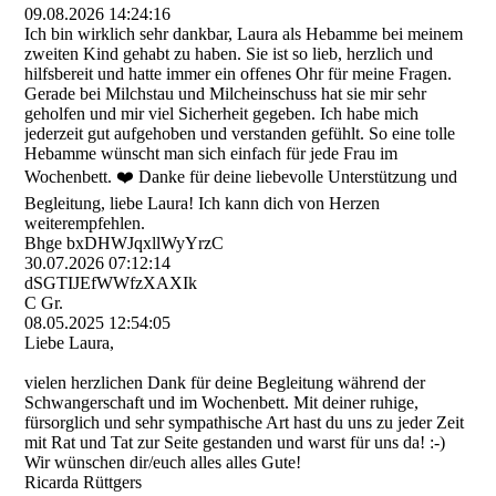
09.08.2026
14:24:16
Ich bin wirklich sehr dankbar, Laura als Hebamme bei meinem
zweiten Kind gehabt zu haben. Sie ist so lieb, herzlich und
hilfsbereit und hatte immer ein offenes Ohr für meine Fragen.
Gerade bei Milchstau und Milcheinschuss hat sie mir sehr
geholfen und mir viel Sicherheit gegeben. Ich habe mich
jederzeit gut aufgehoben und verstanden gefühlt. So eine tolle
Hebamme wünscht man sich einfach für jede Frau im
Wochenbett. ❤️ Danke für deine liebevolle Unterstützung und
Begleitung, liebe Laura! Ich kann dich von Herzen
weiterempfehlen.
Bhge bxDHWJqxllWyYrzC
30.07.2026
07:12:14
dSGTIJEfWWfzXAXIk
C Gr.
08.05.2025
12:54:05
Liebe Laura,
vielen herzlichen Dank für deine Begleitung während der
Schwangerschaft und im Wochenbett. Mit deiner ruhige,
fürsorglich und sehr sympathische Art hast du uns zu jeder Zeit
mit Rat und Tat zur Seite gestanden und warst für uns da! :-)
Wir wünschen dir/euch alles alles Gute!
Ricarda Rüttgers