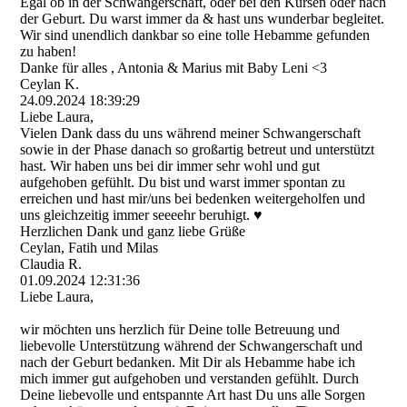
Egal ob in der Schwangerschaft, oder bei den Kursen oder nach
der Geburt. Du warst immer da & hast uns wunderbar begleitet.
Wir sind unendlich dankbar so eine tolle Hebamme gefunden
zu haben!
Danke für alles , Antonia & Marius mit Baby Leni <3
Ceylan K.
24.09.2024
18:39:29
Liebe Laura,
Vielen Dank dass du uns während meiner Schwangerschaft
sowie in der Phase danach so großartig betreut und unterstützt
hast. Wir haben uns bei dir immer sehr wohl und gut
aufgehoben gefühlt. Du bist und warst immer spontan zu
erreichen und hast mir/uns bei bedenken weitergeholfen und
uns gleichzeitig immer seeeehr beruhigt. ♥️
Herzlichen Dank und ganz liebe Grüße
Ceylan, Fatih und Milas
Claudia R.
01.09.2024
12:31:36
Liebe Laura,
wir möchten uns herzlich für Deine tolle Betreuung und
liebevolle Unterstützung während der Schwangerschaft und
nach der Geburt bedanken. Mit Dir als Hebamme habe ich
mich immer gut aufgehoben und verstanden gefühlt. Durch
Deine liebevolle und entspannte Art hast Du uns alle Sorgen