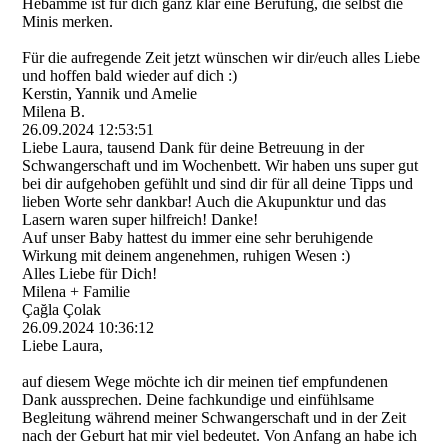
Hebamme ist für dich ganz klar eine Berufung, die selbst die
Minis merken.
Für die aufregende Zeit jetzt wünschen wir dir/euch alles Liebe
und hoffen bald wieder auf dich :)
Kerstin, Yannik und Amelie
Milena B.
26.09.2024
12:53:51
Liebe Laura, tausend Dank für deine Betreuung in der
Schwangerschaft und im Wochenbett. Wir haben uns super gut
bei dir aufgehoben gefühlt und sind dir für all deine Tipps und
lieben Worte sehr dankbar! Auch die Akupunktur und das
Lasern waren super hilfreich! Danke!
Auf unser Baby hattest du immer eine sehr beruhigende
Wirkung mit deinem angenehmen, ruhigen Wesen :)
Alles Liebe für Dich!
Milena + Familie
Çağla Çolak
26.09.2024
10:36:12
Liebe Laura,
auf diesem Wege möchte ich dir meinen tief empfundenen
Dank aussprechen. Deine fachkundige und einfühlsame
Begleitung während meiner Schwangerschaft und in der Zeit
nach der Geburt hat mir viel bedeutet. Von Anfang an habe ich