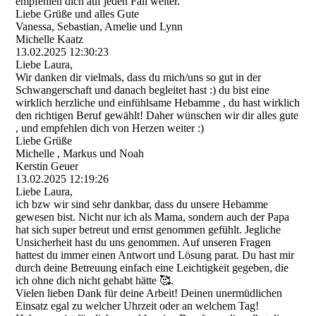
empfehlen dich auf jeden Fall weiter.
Liebe Grüße und alles Gute
Vanessa, Sebastian, Amelie und Lynn
Michelle Kaatz
13.02.2025
12:30:23
Liebe Laura,
Wir danken dir vielmals, dass du mich/uns so gut in der
Schwangerschaft und danach begleitet hast :) du bist eine
wirklich herzliche und einfühlsame Hebamme , du hast wirklich
den richtigen Beruf gewählt! Daher wünschen wir dir alles gute
, und empfehlen dich von Herzen weiter :)
Liebe Grüße
Michelle , Markus und Noah
Kerstin Geuer
13.02.2025
12:19:26
Liebe Laura,
ich bzw wir sind sehr dankbar, dass du unsere Hebamme
gewesen bist. Nicht nur ich als Mama, sondern auch der Papa
hat sich super betreut und ernst genommen gefühlt. Jegliche
Unsicherheit hast du uns genommen. Auf unseren Fragen
hattest du immer einen Antwort und Lösung parat. Du hast mir
durch deine Betreuung einfach eine Leichtigkeit gegeben, die
ich ohne dich nicht gehabt hätte 🥰.
Vielen lieben Dank für deine Arbeit! Deinen unermüdlichen
Einsatz egal zu welcher Uhrzeit oder an welchem Tag!