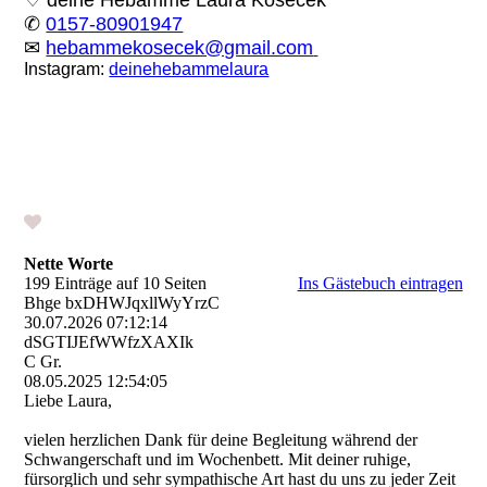
✆
0157-80901947
✉
hebammekosecek@gmail.com
Instagram:
deinehebammelaura
Nette Worte
199 Einträge auf 10 Seiten
Ins Gästebuch eintragen
Bhge bxDHWJqxllWyYrzC
30.07.2026
07:12:14
dSGTIJEfWWfzXAXIk
C Gr.
08.05.2025
12:54:05
Liebe Laura,
vielen herzlichen Dank für deine Begleitung während der
Schwangerschaft und im Wochenbett. Mit deiner ruhige,
fürsorglich und sehr sympathische Art hast du uns zu jeder Zeit